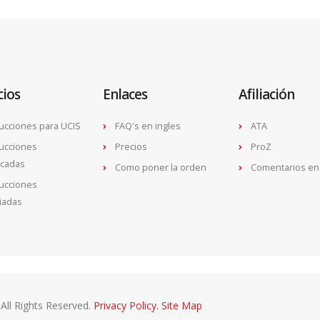
cios
Enlaces
Afiliación
ucciones para UCIS
FAQ's en ingles
ATA
ucciones
Precios
ProZ
ficadas
Como poner la orden
Comentarios en
ucciones
iadas
All Rights Reserved.
Privacy Policy.
Site Map