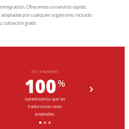
 inmigración. Ofrecemos un servicio rápido,
e aceptadas por cualquier organismo, incluido
 cotización gratis.
BBT IN NUMBERS
100
%
Garantizamos que las
Client
traducciones sean
5 est
aceptadas.