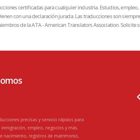
cciones certificadas para cualquier industria. Estudios, empleo,
 vienen con una declaración jurada. Las traducciones son siempr
embros de la ATA - American Translators Association. Solicite su
 Somos
350
+
 dado
Numero de traductores que
le.
trabajan con nosotros.
ducciones precisas y servicio rápidos para
 inmigración, empleo, negocios y más.
nacimiento, registros de matrimonio,