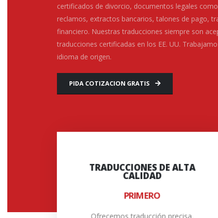
certificados de divorcio, documentos legales como
reclamos, extractos bancarios, talones de pago, 
financiero. Nuestras traducciones siempre son ace
traducciones certificadas en los EE. UU. Trabajam
idioma de origen.
PIDA COTIZACION GRATIS
TRADUCCIONES DE ALTA
CALIDAD
PRECISIÓN
PRIMERO
Preparamos traducciones con una
declaración jurada de precisión
Ofrecemos traducción precisa,