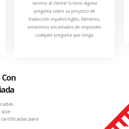
servicio al cliente! Si tiene alguna
traducciones certificadas español
pregunta sobre su proyecto de
inglés.
traducción español inglés, llámenos,
LLÁMANOS
estaremos encantados de responder
cualquier pregunta que tenga.
- Con
iada
icadas.
s que
certificadas para