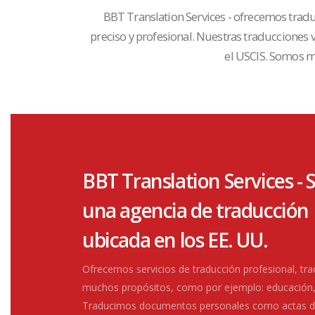
BBT Translation Services - ofrecemos tradu
preciso y profesional. Nuestras traducciones
el USCIS. Somos mi
BBT Translation Services -
90
+
una agencia de traducción
ubicada en los EE. UU.
Clientes que nos han
5 estrellas en Goog
Ofrecemos servicios de traducción profesional, tra
muchos propósitos, como por ejemplo: educación,
Traducimos documentos personales como actas de 