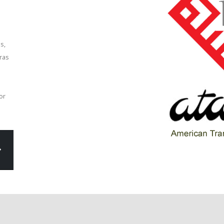
s,
ras
or