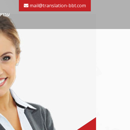
mail@translation-bbt.com
עברית