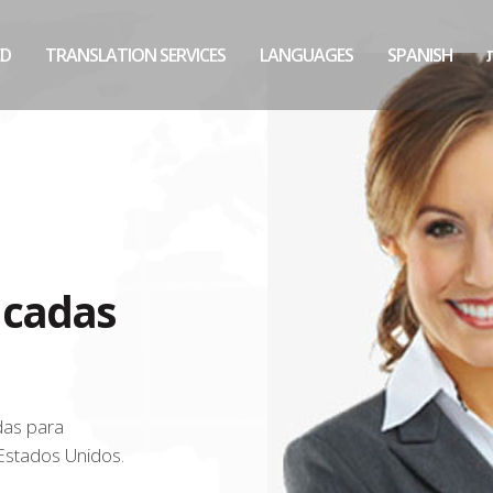
ED
TRANSLATION SERVICES
LANGUAGES
SPANISH
icadas
adas para
 Estados Unidos.